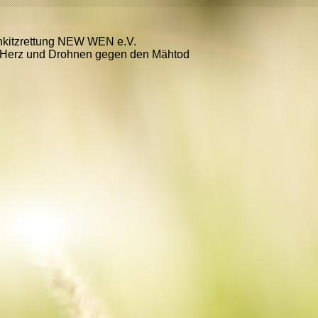
kitzrettung NEW WEN e.V.
 Herz und Drohnen gegen den Mähtod