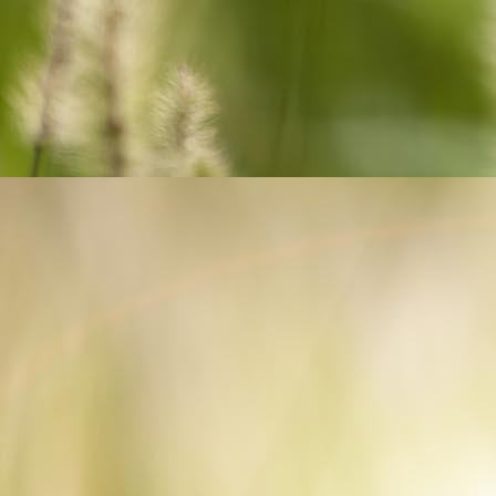
18c32e45-d1a9-4789-8384-ec7af7b1a031