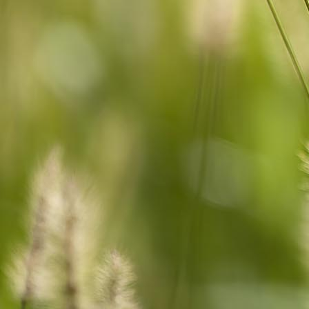
74b6d0a4-af8a-4b48-b871-6f4412ac3292